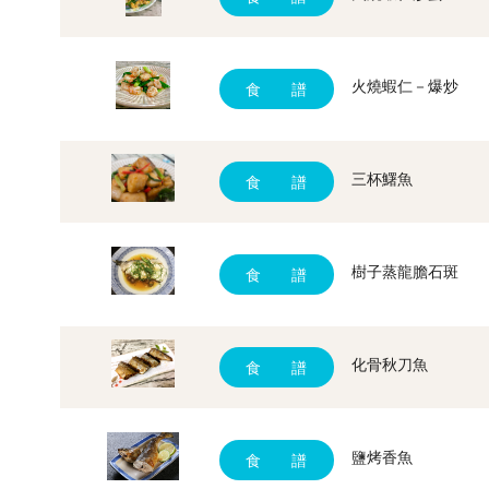
火燒蝦仁－爆炒
食 譜
三杯鱰魚
食 譜
樹子蒸龍膽石斑
食 譜
化骨秋刀魚
食 譜
鹽烤香魚
食 譜