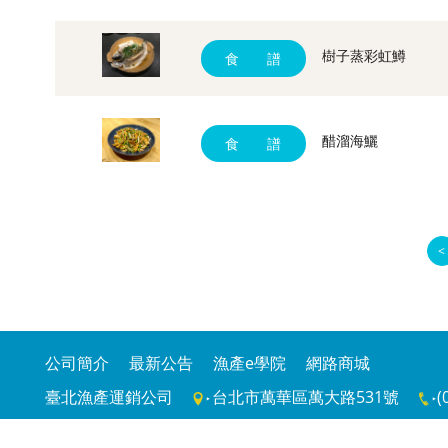
樹子蒸彩虹鱒
食 譜
醋溜海鱺
食 譜
<
公司簡介
最新公告
漁產e學院
網路商城
臺北漁產運銷公司
台北市萬華區萬大路531號
(