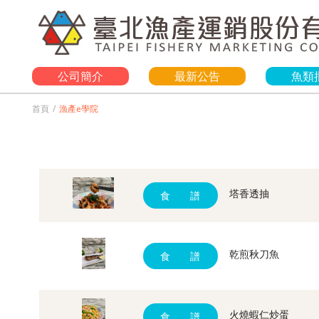
公司簡介
最新公告
魚類
首頁
漁產e學院
塔香透抽
食 譜
乾煎秋刀魚
食 譜
火燒蝦仁炒蛋
食 譜